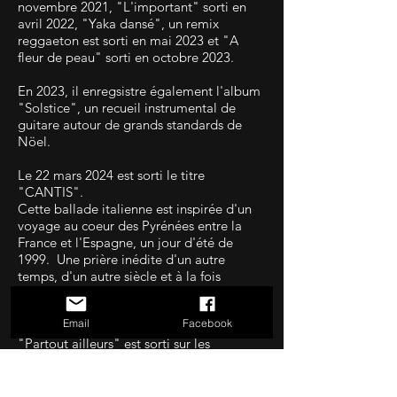
novembre 2021, "L'important" sorti en
avril 2022, "Yaka dansé", un remix
reggaeton est sorti en mai 2023 et "A
fleur de peau" sorti en octobre 2023.
En 2023, il enregsistre également l'album
"Solstice", un recueil instrumental de
guitare autour de grands
standards de
Nöel.
Le 22 mars 2024 est sorti le titre
"CANTIS".
Cette ballade italienne est inspirée d'un
voyage au coeur des Pyrénées entre la
France et l'Espagne, un jour d'été de
1999. Une prière inédite d'un autre
temps, d'un autre siècle et à la fois
intemporel.
Email
Facebook
A l'été 2024 un nouveau zouk intitulé
"Partout ailleurs" est sorti sur les
plateformes.
Le 27 septembre 2024, "Réfugiés sans